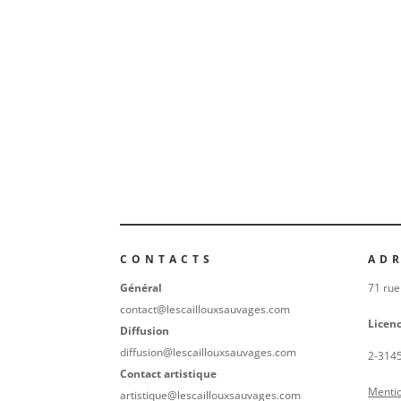
CONTACTS
AD
Général
71 rue
contact@lescaillouxsauvages.com
Licen
Diffusion
diffusion@lescaillouxsauvages.com
2-314
Contact artistique
Mentio
artistique@lescaillouxsauvages.com